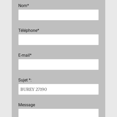
Nom*
Téléphone*
E-mail*
Sujet *:
Message