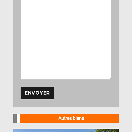
A
l
Autres biens
t
e