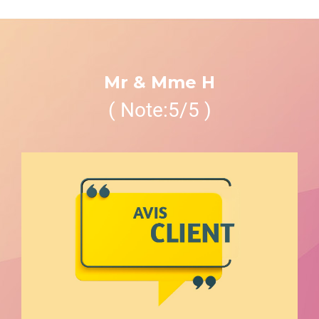
Mr & Mme H
( Note:5/5 )