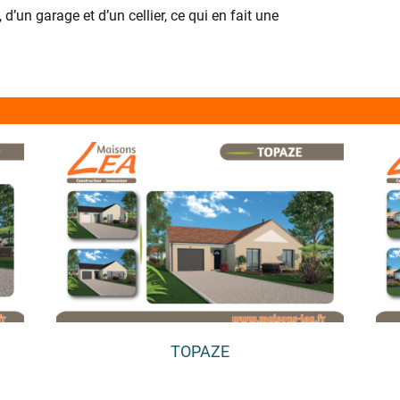
l
d’un garage et d’un cellier, ce qui en fait une
t
e
r
n
a
t
i
v
e
:
TOPAZE