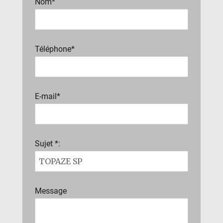
Nom*
Téléphone*
E-mail*
Sujet *:
Message