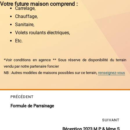
Votre future maison comprend :
Carrelage,
Chauffage,
Sanitaire,
Volets roulants électriques,
Etc.
*Voir conditions en agence ** Sous réserve de disponibilité du terrain
vendu par notre partenaire foncier
NB : Autres modèles de maisons possibles sur ce terrain,
renseignez-vous
Navigation
PRÉCÉDENT
Publication
de
Formule de Parrainage
précédente :
l’article
SUIVANT
Publication
Réception 2023 M.P & Mme S