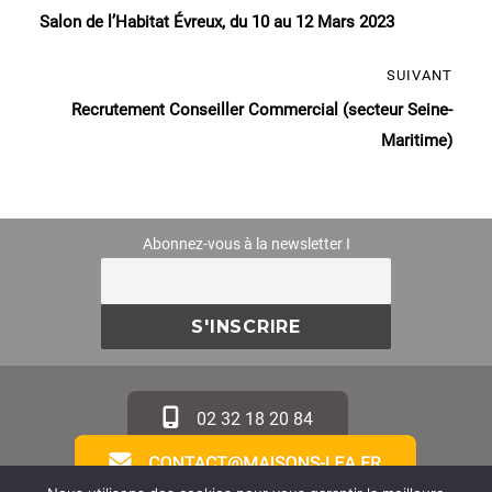
Publication
de
Salon de l’Habitat Évreux, du 10 au 12 Mars 2023
précédente :
l’article
SUIVANT
Publication
Recrutement Conseiller Commercial (secteur Seine-
suivante :
Maritime)
Abonnez-vous à la newsletter I
02 32 18 20 84