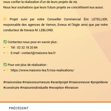
nous confier la réalisation d’un de leurs projets de vie.
Nous leur souhaitons que leurs futurs projets se concrétisent eux aussi.
Projet suivi par notre Conseiller Commercial Éric LETELLIER,
responsable des agences de Vernon, Evreux et l’Aigle ainsi que par notre
conducteur de travaux M. LEBLOND.
Contactez-nous pour en savoir plus :
–
Tél : 02 32 18 20 84
–
E-mail :
contact@maisons-lea.fr
Pour voir plus de réalisation :
–
https://www.maisons-lea.fr/nos-realisations/
#maisonslea #maisonsurmesure #avantprojet #maisonneuve #projetdevie
#construire #maisonindividuelle #reception #livraison
Navigation
PRÉCÉDENT